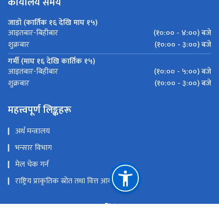
कार्यालय समय
जाडो (कार्तिक १६ देखि माघ १५)
(१०:०० - ४:००) बजे
आइतबार-बिहीबार
(१०:०० - ३:००) बजे
शुक्रबार
गर्मी (माघ १६ देखि कार्तिक १५)
(१०:०० - ५:००) बजे
आइतबार-बिहीबार
(१०:०० - ३:००) बजे
शुक्रबार
महत्त्वपूर्ण लिङ्कहरू
अर्थ मन्त्रालय
भन्सार विभाग
मेल चेक गर्न
राष्ट्रिय प्राकृतिक स्रोत तथा वित्त आयोग