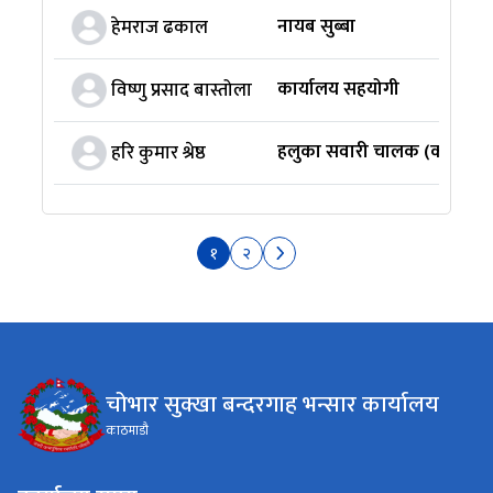
नायब सुब्बा
हेमराज ढकाल
कार्यालय सहयोगी
विष्णु प्रसाद बास्तोला
हलुका सवारी चालक (करार)
हरि कुमार श्रेष्ठ
१
२
चोभार सुक्खा बन्दरगाह भन्सार कार्यालय
काठमाडौ‌