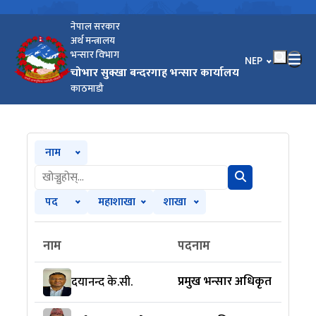
नेपाल सरकार
अर्थ मन्त्रालय
भन्सार विभाग
भाषा चयन गर्नुहोस
NEP
चोभार सुक्खा बन्दरगाह भन्सार कार्यालय
काठमाडौ‌
नाम
पद
महाशाखा
शाखा
नाम
पदनाम
प्रमुख भन्सार अधिकृत
दयानन्द के.सी.